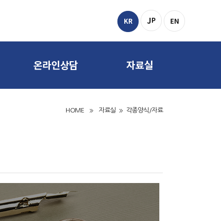
J
P
KR
EN
온라인상담
자료실
온라인 상담
각종양식/자료
HOME
자료실
각종양식/자료
출원등록 상담
관련사이트
출장상담 신청
사이트맵
출장교육 신청
인재영입