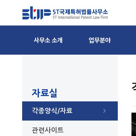
사무소 소개
업무분야
인사말
업무별
조직구성
분야별
오시는길
자료실
면책공고
각종양식/자료
>
관련사이트