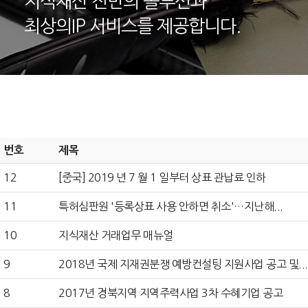
지식재산 전반의 솔루션과
최상의IP 서비스를 제공합니다.
번호
제목
12
[중국] 2019 년 7 월 1 일부터 상표 관납료 인하
11
특허심판원 '등록상표 사용 안하면 취소'…지난해...
10
지식재산 거래업무 매뉴얼
9
2018년 국제 지재권분쟁 예방컨설팅 지원사업 공고 및...
8
2017년 경북지역 지역주력사업 3차 수혜기업 공고