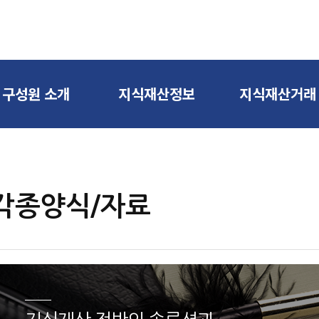
구성원 소개
지식재산정보
지식재산거래
변리사 소개
지식재산권
판매희망기술
고문 소개
특허출원
매입희망기술
실용신안등록출원
각종양식/자료
디자인등록출원
상표등록출원
심판/소송
PCT출원/국제출원