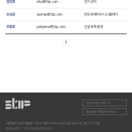
정인호
inho@5tip.com
전기·전자
조상균
asemip@5tip.com
반도체·배터리·디스플레이
주종호
patprime@5tip.com
건설·토목·환경
1
관련사이트 바로가기
특허정보 무료검색 서비스
서울특별시 송파구 법원로 11길 25 7블럭 H비지니스파크 A동 3층 301호, 7층 711-714호
TEL(02) 2051 - 1271
I
FAX(02) 2051-2121